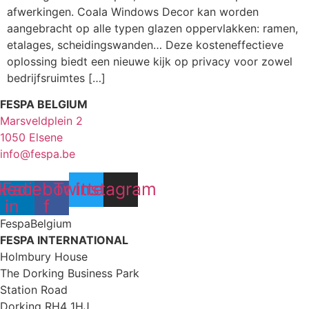
afwerkingen. Coala Windows Decor kan worden
aangebracht op alle typen glazen oppervlakken: ramen,
etalages, scheidingswanden… Deze kosteneffectieve
oplossing biedt een nieuwe kijk op privacy voor zowel
bedrijfsruimtes […]
FESPA BELGIUM
Marsveldplein 2
1050 Elsene
info@fespa.be
kedin-
Facebook-
Twitter
Instagram
in
f
FespaBelgium
FESPA INTERNATIONAL
Holmbury House
The Dorking Business Park
Station Road
Dorking RH4 1HJ