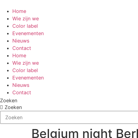
Ga
naar
Home
de
Wie zijn we
inhoud
Color label
Evenementen
Nieuws
Contact
Home
Wie zijn we
Color label
Evenementen
Nieuws
Contact
Zoeken
Zoeken
Belgium night Ber