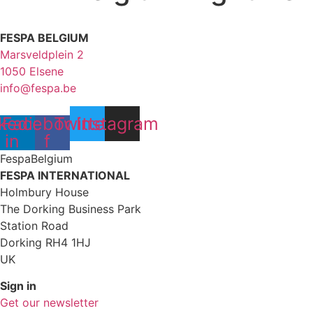
FESPA BELGIUM
Marsveldplein 2
1050 Elsene
info@fespa.be
kedin-
Facebook-
Twitter
Instagram
in
f
FespaBelgium
FESPA INTERNATIONAL
Holmbury House
The Dorking Business Park
Station Road
Dorking RH4 1HJ
UK
Sign in
Get our newsletter